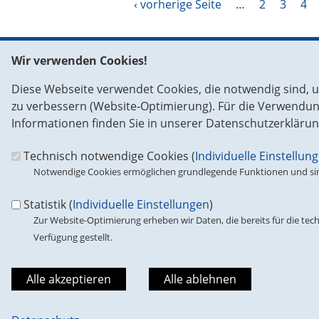
Seiten
‹ vorherige Seite
…
2
3
4
Wir verwenden Cookies!
Fußbereich
So erreichen Sie uns in Brüssel
So errei
Diese Webseite verwendet Cookies, die notwendig sind, u
Europäisches Parlament
CDU/CSU-G
zu verbessern (Website-Optimierung). Für die Verwendung 
im Europ
ASP 15 E 150
Informationen finden Sie in unserer Datenschutzerklärun
Unter den
Rue Wiertz 60
11011
Ber
1047 Brüssel
Technisch notwendige Cookies (
Individuelle Einstellun
Telefon:
0
Notwendige Cookies ermöglichen grundlegende Funktionen und sind
Fax:
00 49
Tel.: 0032-2-284 28 77
E-Mail:
in
Fax: 0032-2-284 49 72
Statistik (
Individuelle Einstellungen
)
Zur Website-Optimierung erheben wir Daten, die bereits für die tech
Verfügung gestellt.
Suche
Suchformular
Suche