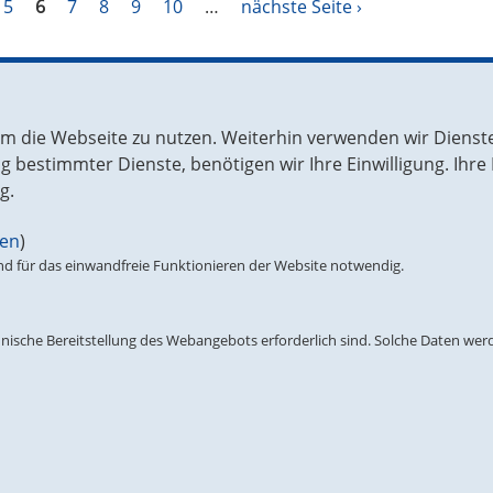
5
6
7
8
9
10
…
nächste Seite ›
chen Sie uns in Berlin
Unsere Parteienfamilie
m die Webseite zu nutzen. Weiterhin verwenden wir Dienste
ruppe in der EVP-Fraktion
Christlich Demokratische Union
bestimmter Dienste, benötigen wir Ihre Einwilligung. Ihre E
äischen Parlament
Christlich Soziale Union
g.
 Linden 71
CDU Brüssel
lin
gen
)
0 49-30-227 757 75
Europäische Volkspartei (EVP) /
 für das einwandfreie Funktionieren der Website notwendig.
-30-227 769 58
People’s Party (EPP)
fo@cducsu.eu
nische Bereitstellung des Webangebots erforderlich sind. Solche Daten werde