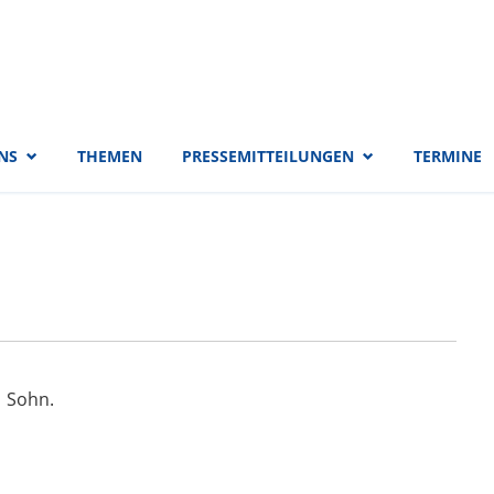
 EVP-Fraktion
NS
THEMEN
PRESSEMITTEILUNGEN
TERMINE
1 Sohn.