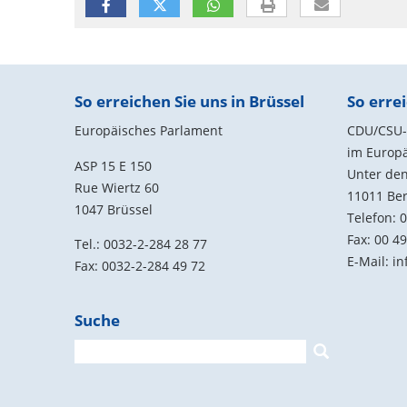
Fußbereich
So erreichen Sie uns in Brüssel
So errei
Europäisches Parlament
CDU/CSU-G
im Europ
ASP 15 E 150
Unter den
Rue Wiertz 60
11011
Ber
1047 Brüssel
Telefon:
0
Fax:
00 49
Tel.: 0032-2-284 28 77
E-Mail:
in
Fax: 0032-2-284 49 72
Suche
Suchformular
Suche