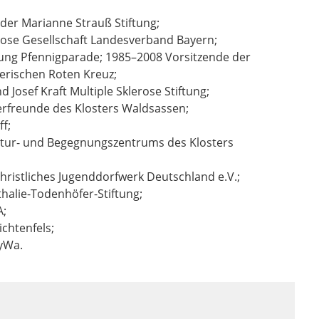
 der Marianne Strauß Stiftung;
erose Gesellschaft Landesverband Bayern;
iftung Pfennigparade; 1985–2008 Vorsitzende der
erischen Roten Kreuz;
 Josef Kraft Multiple Sklerose Stiftung;
erfreunde des Klosters Waldsassen;
f;
ultur- und Begegnungszentrums des Klosters
ristliches Jugenddorfwerk Deutschland e.V.;
thalie-Todenhöfer-Stiftung;
A;
chtenfels;
ayWa.