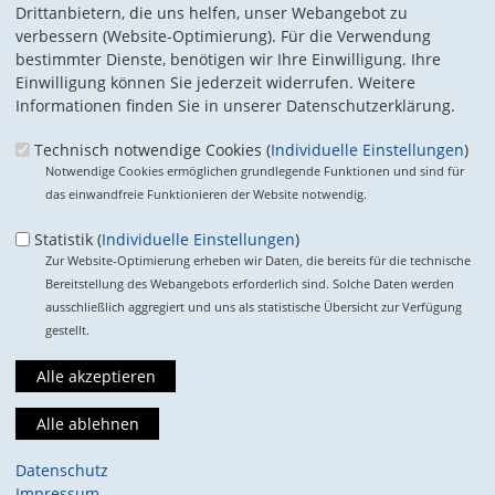
Drittanbietern, die uns helfen, unser Webangebot zu
verbessern (Website-Optimierung). Für die Verwendung
bestimmter Dienste, benötigen wir Ihre Einwilligung. Ihre
Einwilligung können Sie jederzeit widerrufen. Weitere
Informationen finden Sie in unserer Datenschutzerklärung.
Wir haben die duale berufliche Ausbildung im Europäischen
Technisch notwendige Cookies (
Individuelle Einstellungen
)
Binnenmarkt gestärkt. #Berufsausbildung #KMU
Notwendige Cookies ermöglichen grundlegende Funktionen und sind für
das einwandfreie Funktionieren der Website notwendig.
Themen
Statistik (
Individuelle Einstellungen
)
Zur Website-Optimierung erheben wir Daten, die bereits für die technische
Bereitstellung des Webangebots erforderlich sind. Solche Daten werden
Darum geht es
Das haben wir erreicht
Frag unseren Experten
ausschließlich aggregiert und uns als statistische Übersicht zur Verfügung
gestellt.
Die berufliche Ausbildung in Deutschland ist ein Erfolgsmodell.
Wir stehen für den Erhalt des Meisterbriefes und die
Förderung der dualen Ausbildung in ganz Europa.
Suchformular
Suche
Datenschutz
Impressum