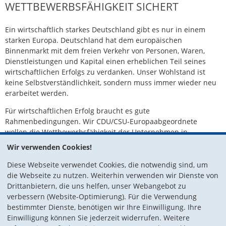
WETTBEWERBSFÄHIGKEIT SICHERT
Ein wirtschaftlich starkes Deutschland gibt es nur in einem
starken Europa. Deutschland hat dem europäischen
Binnenmarkt mit dem freien Verkehr von Personen, Waren,
Dienstleistungen und Kapital einen erheblichen Teil seines
wirtschaftlichen Erfolgs zu verdanken. Unser Wohlstand ist
keine Selbstverständlichkeit, sondern muss immer wieder neu
erarbeitet werden.
Für wirtschaftlichen Erfolg braucht es gute
Rahmenbedingungen. Wir CDU/CSU-Europaabgeordnete
wollen die Wettbewerbsfähigkeit der Unternehmen in
Deutschland und Europa durch eine kluge Standortpolitik
Wir verwenden Cookies!
stärken. Wir setzen uns für eine stärkere Förderung von
Forschung, Innovationen und Digitalisierung ein. Wir wollen
Diese Webseite verwendet Cookies, die notwendig sind, um
den Freihandel stärken und den Europäischen Binnenmarkt
die Webseite zu nutzen. Weiterhin verwenden wir Dienste von
weiter vertiefen. Unser Ziel ist es, dass Deutschland und
Drittanbietern, die uns helfen, unser Webangebot zu
Europa auch in den Zukunftstechnologien weltweit führend
verbessern (Website-Optimierung). Für die Verwendung
sind.
bestimmter Dienste, benötigen wir Ihre Einwilligung. Ihre
Einwilligung können Sie jederzeit widerrufen. Weitere