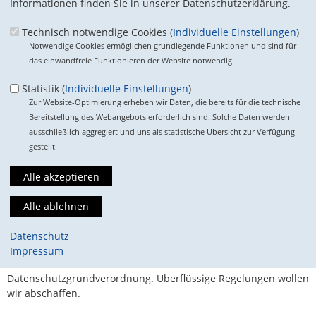
Informationen finden Sie in unserer Datenschutzerklärung.
Wirtschaft, Energie und Klima zusammendenken.
Wir
Technisch notwendige Cookies (
Individuelle Einstellungen
)
CDU/CSU-Europaabgeordnete stehen zum Ziel eines
Notwendige Cookies ermöglichen grundlegende Funktionen und sind für
klimaneutralen Europas bis 2050. Aber statt auf Verbote setzen
das einwandfreie Funktionieren der Website notwendig.
wir auf Technologieoffenheit und marktbasierte Instrumente
wie den Emissionshandel. Die Kreislaufwirtschaft mit der
Statistik (
Individuelle Einstellungen
)
Weiterverwertung von Abfällen und der zirkulären Nutzung
Zur Website-Optimierung erheben wir Daten, die bereits für die technische
von Wasser und Wärme wollen wir vorantreiben. Wir stehen
Bereitstellung des Webangebots erforderlich sind. Solche Daten werden
zum Auto, unabhängig von der Antriebsart. Das
ausschließlich aggregiert und uns als statistische Übersicht zur Verfügung
Verbrennerverbot wollen wir wieder abschaffen.
gestellt.
Unternehmen entlasten, Bürokratie abbauen.
Mit einem
Belastungsstopp für neue und laufende EU-
Gesetzgebungsvorhaben wollen wir die Überregulierung der
Wirtschaft beenden. Für jede neue belastende Regelung
Datenschutz
müssen zwei alte abgeschafft werden. Dringend nötig ist ein
Impressum
deutlich einfacheres Datenschutzrecht und eine Reform der
Datenschutzgrundverordnung. Überflüssige Regelungen wollen
wir abschaffen.