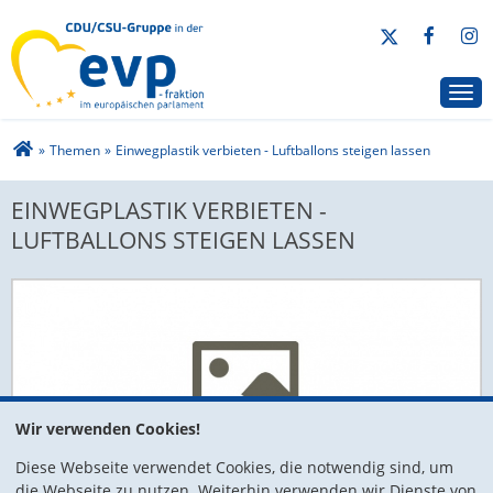
CDU/CSU-Gruppe in der EVP-Fraktion
Togg
Sie sind hier
»
Themen
»
Einwegplastik verbieten - Luftballons steigen lassen
EINWEGPLASTIK VERBIETEN -
EINWEGPLASTIK VERBIETEN -
LUFTBALLONS STEIGEN LASSEN
LUFTBALLONS STEIGEN LASSEN
Wir verwenden Cookies!
Diese Webseite verwendet Cookies, die notwendig sind, um
die Webseite zu nutzen. Weiterhin verwenden wir Dienste von