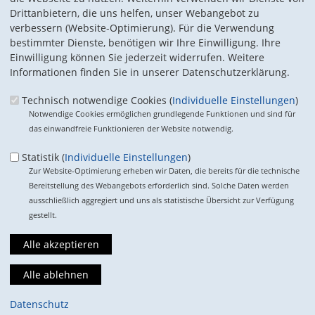
Drittanbietern, die uns helfen, unser Webangebot zu
verbessern (Website-Optimierung). Für die Verwendung
bestimmter Dienste, benötigen wir Ihre Einwilligung. Ihre
Einwilligung können Sie jederzeit widerrufen. Weitere
Einwegplastikprodukte sollen künftig reduziert werden oder,
Informationen finden Sie in unserer Datenschutzerklärung.
wenn Alternativen bestehen, verboten werden
Technisch notwendige Cookies (
Individuelle Einstellungen
)
Themen
Notwendige Cookies ermöglichen grundlegende Funktionen und sind für
das einwandfreie Funktionieren der Website notwendig.
Darum geht es
Das haben wir erreicht
Statistik (
Individuelle Einstellungen
)
Der politische Unterschied
Frag unseren Experten
Zur Website-Optimierung erheben wir Daten, die bereits für die technische
Bereitstellung des Webangebots erforderlich sind. Solche Daten werden
140 Millionen Tonnen Plastikmüll schwimmen in unseren
ausschließlich aggregiert und uns als statistische Übersicht zur Verfügung
Meeren, eine Fläche die ungefähr der Größe Mitteleuropas
gestellt.
entspricht, mit Konsequenzen für Umwelt, Tier und Mensch.
Der unnötige Plastikkonsum muss begrenzt werden, Plastik an
sich soll aber nicht verteufelt werden. So machen Blutbeutel
aus Plastik das Blut länger haltbar.
Suchformular
Datenschutz
Suche