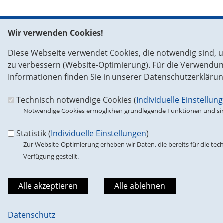
Wir verwenden Cookies!
Fußbereich
So erreichen Sie uns in Brüssel
So errei
Diese Webseite verwendet Cookies, die notwendig sind, u
Europäisches Parlament
CDU/CSU-G
zu verbessern (Website-Optimierung). Für die Verwendung 
im Europ
ASP 15 E 150
Informationen finden Sie in unserer Datenschutzerklärun
Unter den
Rue Wiertz 60
11011
Ber
Technisch notwendige Cookies (
Individuelle Einstellun
1047 Brüssel
Telefon:
0
Notwendige Cookies ermöglichen grundlegende Funktionen und sind
Fax:
00 49
Tel.: 0032-2-284 28 77
E-Mail:
in
Fax: 0032-2-284 49 72
Statistik (
Individuelle Einstellungen
)
Zur Website-Optimierung erheben wir Daten, die bereits für die tech
Verfügung gestellt.
Suche
Suchformular
Suche
Datenschutz
©2026 CDU/CSU-Gruppe in der EVP-Fraktion