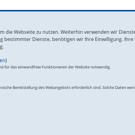
chen Sie uns in Berlin
Unsere Parteienfamilie
m die Webseite zu nutzen. Weiterhin verwenden wir Dienste
ruppe in der EVP-Fraktion
Christlich Demokratische Union
bestimmter Dienste, benötigen wir Ihre Einwilligung. Ihre E
äischen Parlament
Christlich Soziale Union
g.
 Linden 71
CDU Brüssel
lin
gen
)
0 49-30-227 757 75
Europäische Volkspartei (EVP) /
 für das einwandfreie Funktionieren der Website notwendig.
-30-227 769 58
People’s Party (EPP)
fo@cducsu.eu
nische Bereitstellung des Webangebots erforderlich sind. Solche Daten werde