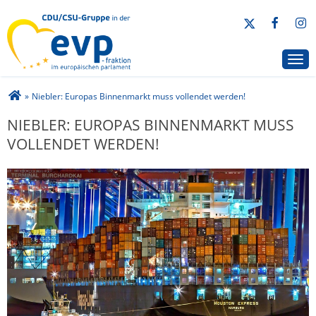
CDU/CSU-Gruppe in der EVP-Fraktion
Togg
Sie sind hier
»
Niebler: Europas Binnenmarkt muss vollendet werden!
NIEBLER: EUROPAS BINNENMARKT MUSS
VOLLENDET WERDEN!