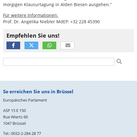
morgigen Klausurtagung in Alden Biesen ausgehen.“
Für weitere Informationen:
Prof. Dr. Angelika Niebler MdEP: +32 228 45390
Empfehlen Sie uns!
Suchformular
Suche
Fußbereich
So erreichen Sie uns in Brüssel
Europäisches Parlament
ASP 15 E 150
Rue Wiertz 60
1047 Brüssel
Tel.: 0032-2-284 28 77