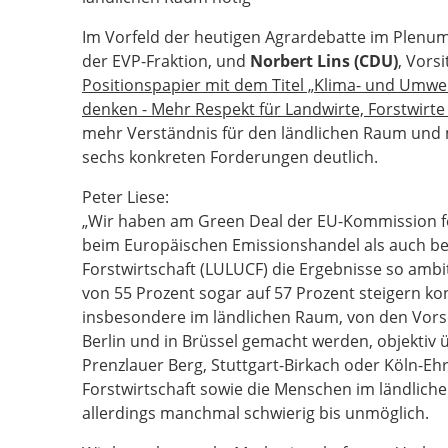
Im Vorfeld der heutigen Agrardebatte im Plen
der EVP-Fraktion, und
Norbert Lins (CDU)
, Vors
Positionspapier mit dem Titel „Klima- und Umwel
denken - Mehr Respekt für Landwirte, Forstwir
mehr Verständnis für den ländlichen Raum und 
sechs konkreten Forderungen deutlich.
Peter Liese:
„Wir haben am Green Deal der EU-Kommission fe
beim Europäischen Emissionshandel als auch be
Forstwirtschaft (LULUCF) die Ergebnisse so ambit
von 55 Prozent sogar auf 57 Prozent steigern ko
insbesondere im ländlichen Raum, von den Vorsc
Berlin und in Brüssel gemacht werden, objektiv ü
Prenzlauer Berg, Stuttgart-Birkach oder Köln-Eh
Forstwirtschaft sowie die Menschen im ländlic
allerdings manchmal schwierig bis unmöglich.