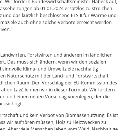
e. Wir fordern Bundeswirtschaftsminister Habeck auf,
masseheizungen ab 01.01.2024 ersatzlos zu streichen.
 und das kürzlich beschlossene ETS II für Wärme und
limaziele auch ohne solche Verbote erreicht werden
iven.“
 Landwirten, Forstwirten und anderen im ländlichen
t. Das muss sich ändern, wenn wir den sozialen
 sinnvolle Klima- und Umweltziele nachhaltig
hen Naturschutz mit der Land- und Forstwirtschaft
lichen Raum. Den Vorschlag der EU-Kommission des
tion Law) lehnen wir in dieser Form ab. Wir fordern
en und einen neuen Vorschlag vorzulegen, der die
ksichtigt.
rtschaft und kein Verbot von Biomassenutzung. Es ist
 dass wir aufhören müssen, Holz zu Heizzwecken zu
sen. Aber viele Menschen leben vom Wald. Nachhaltige