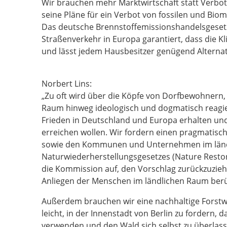
Wir brauchen mehr Marktwirtschaft statt Verbot
seine Pläne für ein Verbot von fossilen und Bio
Das deutsche Brennstoffemissionshandelsgesetz
Straßenverkehr in Europa garantiert, dass die K
und lässt jedem Hausbesitzer genügend Alternat
Norbert Lins:
„Zu oft wird über die Köpfe von Dorfbewohnern,
Raum hinweg ideologisch und dogmatisch reagier
Frieden in Deutschland und Europa erhalten und
erreichen wollen. Wir fordern einen pragmatisc
sowie den Kommunen und Unternehmen im länd
Naturwiederherstellungsgesetzes (Nature Restora
die Kommission auf, den Vorschlag zurückzuzieh
Anliegen der Menschen im ländlichen Raum berüc
Außerdem brauchen wir eine nachhaltige Forstwi
leicht, in der Innenstadt von Berlin zu fordern,
verwenden und den Wald sich selbst zu überlas