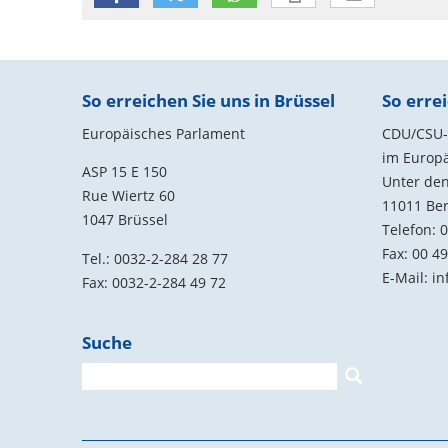
Fußbereich
So erreichen Sie uns in Brüssel
So errei
Europäisches Parlament
CDU/CSU-G
im Europ
ASP 15 E 150
Unter den
Rue Wiertz 60
11011
Ber
1047 Brüssel
Telefon:
0
Fax:
00 49
Tel.: 0032-2-284 28 77
E-Mail:
in
Fax: 0032-2-284 49 72
Suche
Suchformular
Suche