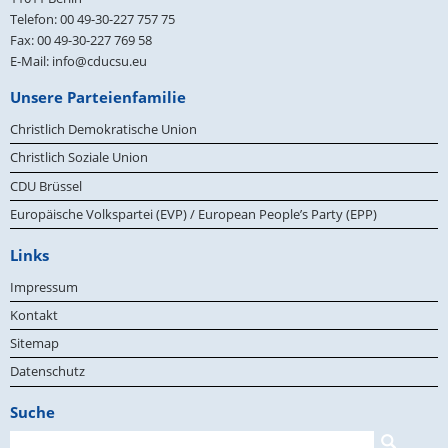
Telefon:
00 49-30-227 757 75
Fax:
00 49-30-227 769 58
E-Mail:
info@cducsu.eu
Unsere Parteienfamilie
Christlich Demokratische Union
Christlich Soziale Union
CDU Brüssel
Europäische Volkspartei (EVP) / European People’s Party (EPP)
Links
Impressum
Kontakt
Sitemap
Datenschutz
Suche
Suchformular
Suche