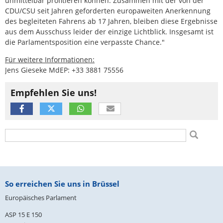
unmittelbar profitieren können. Zusammen mit der von der
CDU/CSU seit Jahren geforderten europaweiten Anerkennung
des begleiteten Fahrens ab 17 Jahren, bleiben diese Ergebnisse
aus dem Ausschuss leider der einzige Lichtblick. Insgesamt ist
die Parlamentsposition eine verpasste Chance."
Für weitere Informationen:
Jens Gieseke MdEP: +33 3881 75556
Empfehlen Sie uns!
Suchformular
Suche
Fußbereich
So erreichen Sie uns in Brüssel
Europäisches Parlament
ASP 15 E 150