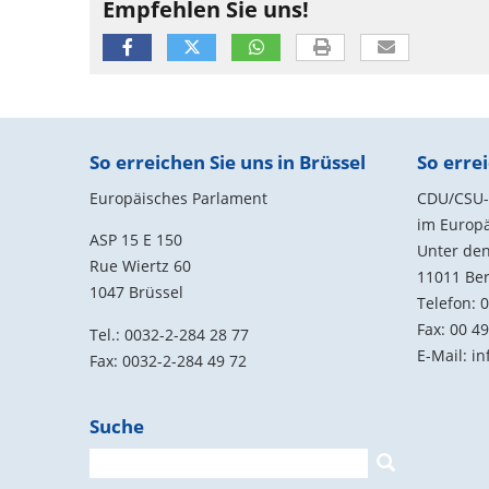
Empfehlen Sie uns!
Fußbereich
So erreichen Sie uns in Brüssel
So errei
Europäisches Parlament
CDU/CSU-G
im Europ
ASP 15 E 150
Unter den
Rue Wiertz 60
11011
Ber
1047 Brüssel
Telefon:
0
Fax:
00 49
Tel.: 0032-2-284 28 77
E-Mail:
in
Fax: 0032-2-284 49 72
Suche
Suchformular
Suche