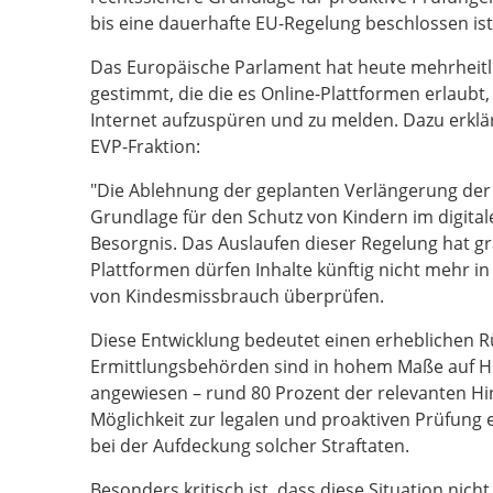
bis eine dauerhafte EU-Regelung beschlossen ist
Das Europäische Parlament hat heute mehrheitl
gestimmt, die die es Online-Plattformen erlaub
Internet aufzuspüren und zu melden. Dazu erklä
EVP-Fraktion:
"Die Ablehnung der geplanten Verlängerung der 
Grundlage für den Schutz von Kindern im digital
Besorgnis. Das Auslaufen dieser Regelung hat g
Plattformen dürfen Inhalte künftig nicht mehr i
von Kindesmissbrauch überprüfen.
Diese Entwicklung bedeutet einen erheblichen Rüc
Ermittlungsbehörden sind in hohem Maße auf H
angewiesen – rund 80 Prozent der relevanten H
Möglichkeit zur legalen und proaktiven Prüfung
bei der Aufdeckung solcher Straftaten.
Besonders kritisch ist, dass diese Situation nich