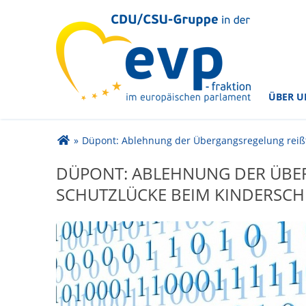
im Europäischen Parlament
CDU/CSU-Gruppe in der
ÜBER U
Sie sind hier
»
Düpont: Ablehnung der Übergangsregelung reißt
DÜPONT: ABLEHNUNG DER ÜBER
CHUTZLÜCKE BEIM KINDERSCHU