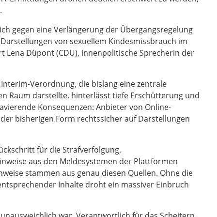
.
ich gegen eine Verlängerung der Übergangsregelung
t, Darstellungen von sexuellem Kindesmissbrauch im
rt Lena Düpont (CDU), innenpolitische Sprecherin der
Interim-Verordnung, die bislang eine zentrale
en Raum darstellte, hinterlässt tiefe Erschütterung und
ravierende Konsequenzen: Anbieter von Online-
n der bisherigen Form rechtssicher auf Darstellungen
kschritt für die Strafverfolgung.
inweise aus den Meldesystemen der Plattformen
inweise stammen aus genau diesen Quellen. Ohne die
 entsprechender Inhalte droht ein massiver Einbruch
t unausweichlich war. Verantwortlich für das Scheitern