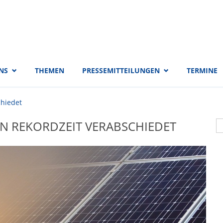
 EVP-Fraktion
NS
THEMEN
PRESSEMITTEILUNGEN
TERMINE
chiedet
S
IN REKORDZEIT VERABSCHIEDET
S