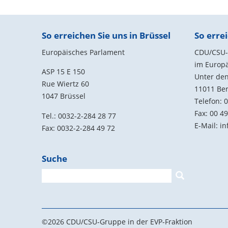
Fußbereich
So erreichen Sie uns in Brüssel
So errei
Europäisches Parlament
CDU/CSU-G
im Europ
ASP 15 E 150
Unter den
Rue Wiertz 60
11011
Ber
1047 Brüssel
Telefon:
0
Fax:
00 49
Tel.: 0032-2-284 28 77
E-Mail:
in
Fax: 0032-2-284 49 72
Suche
Suchformular
Suche
©2026 CDU/CSU-Gruppe in der EVP-Fraktion