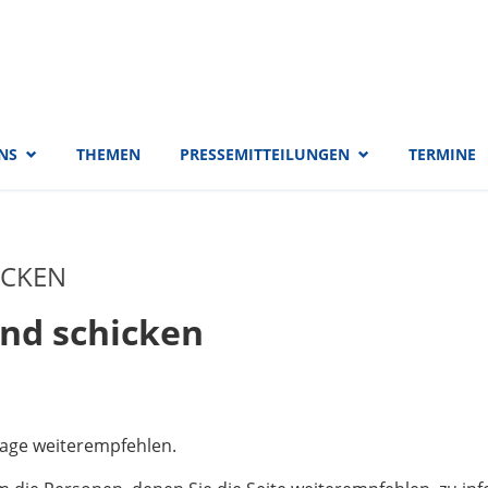
 EVP-Fraktion
NS
THEMEN
PRESSEMITTEILUNGEN
TERMINE
ICKEN
und schicken
page weiterempfehlen.