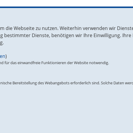
chen Sie uns in Berlin
Unsere Parteienfamilie
m die Webseite zu nutzen. Weiterhin verwenden wir Dienste
ruppe in der EVP-Fraktion
Christlich Demokratische Union
bestimmter Dienste, benötigen wir Ihre Einwilligung. Ihre E
äischen Parlament
Christlich Soziale Union
g.
 Linden 71
CDU Brüssel
lin
gen
)
0 49-30-227 757 75
Europäische Volkspartei (EVP) /
 für das einwandfreie Funktionieren der Website notwendig.
-30-227 769 58
People’s Party (EPP)
fo@cducsu.eu
nische Bereitstellung des Webangebots erforderlich sind. Solche Daten werde