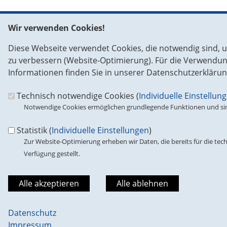
Wir verwenden Cookies!
Fußbereich
So erreichen Sie uns in Brüssel
So errei
Diese Webseite verwendet Cookies, die notwendig sind, u
Europäisches Parlament
CDU/CSU-G
zu verbessern (Website-Optimierung). Für die Verwendung 
im Europ
ASP 15 E 150
Informationen finden Sie in unserer Datenschutzerklärun
Unter den
Rue Wiertz 60
11011
Ber
Technisch notwendige Cookies (
Individuelle Einstellun
1047 Brüssel
Telefon:
0
Notwendige Cookies ermöglichen grundlegende Funktionen und sind
Fax:
00 49
Tel.: 0032-2-284 28 77
E-Mail:
in
Fax: 0032-2-284 49 72
Statistik (
Individuelle Einstellungen
)
Zur Website-Optimierung erheben wir Daten, die bereits für die tech
Verfügung gestellt.
Suche
Suchformular
Suche
Datenschutz
©2026 CDU/CSU-Gruppe in der EVP-Fraktion
Impressum