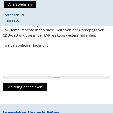
Nachrichtenbetreff
(Ihr Name) möchte Ihnen eine Seite von
https://www.cducsu.eu/ weiterempfehlen
Datenschutz
Impressum
Nachrichten-Textkörper
(Ihr Name) möchte Ihnen diese Seite von der Homepage von
CDU/CSU-Gruppe in der EVP-Fraktion weiterempfehlen.
Ihre persönliche Nachricht
Fußbereich
So erreichen Sie uns in Brüssel