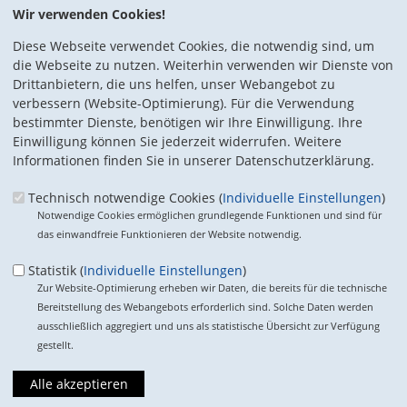
Wir verwenden Cookies!
Das mit * gekennzeichnete Feld ist ein Pflichtfeld.
Diese Webseite verwendet Cookies, die notwendig sind, um
Eigene E-Mail-Adresse
*
die Webseite zu nutzen. Weiterhin verwenden wir Dienste von
Drittanbietern, die uns helfen, unser Webangebot zu
verbessern (Website-Optimierung). Für die Verwendung
Eigener Name
*
bestimmter Dienste, benötigen wir Ihre Einwilligung. Ihre
Einwilligung können Sie jederzeit widerrufen. Weitere
Informationen finden Sie in unserer Datenschutzerklärung.
Senden an
*
Technisch notwendige Cookies (
Individuelle Einstellungen
)
Notwendige Cookies ermöglichen grundlegende Funktionen und sind für
das einwandfreie Funktionieren der Website notwendig.
Statistik (
Individuelle Einstellungen
)
Zur Website-Optimierung erheben wir Daten, die bereits für die technische
Bereitstellung des Webangebots erforderlich sind. Solche Daten werden
Sie können mehrere Empfänger mit Komma getrennt eingeben.
ausschließlich aggregiert und uns als statistische Übersicht zur Verfügung
gestellt.
Sie leiten den folgenden Inhalt weiter
Hohlmeier: Rechtstaatmechanismus ist keien Ungarn-
Verordnung