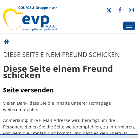
CDU/CSU-Gruppe in der EVP-Fraktion
Togg
Sie sind hier
DIESE SEITE EINEM FREUND SCHICKEN
Diese Seite einem Freund
schicken
Seite versenden
Vielen Dank, dass Sie die Inhalte unserer Homepage
weiterempfehlen.
Anmerkung: Ihre E-Mail-Adresse wird benötigt um die
Personen, denen Sie die Seite weiterempfehlen, zu informieren,
von wem die Empfehlung kommt, und dass es kein Spam ist.