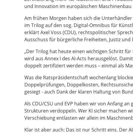
und Innovation im europäischen Maschinenbau 
Am frühen Morgen haben sich die Unterhändler 
im Trilog auf den sog. Digital-Omnibus für Künstli
erklärt Axel Voss (CDU), rechtspolitischer Sprec
Ausschuss für bürgerliche Freiheiten, Justiz und 
„Der Trilog hat heute einen wichtigen Schritt f
wird aus Annex I des AI-Acts herausgelöst. Damit
doppelt zertifiziert werden muss – einmal als Ma
Was die Ratspräsidentschaft wochenlang blockier
Doppelprüfungen, Doppelkosten, Rechtsunsicherh
gesiegt - auch Dank der klaren Haltung von Bunde
Als CDU/CSU und EVP haben wir von Anfang an gesa
Strukturen verdoppeln. Wer KI sicher machen wi
Verschiebung entlasten wir allein im Maschin
Klar ist aber auch: Das ist nur Schritt eins. Der