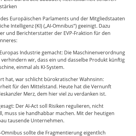
stärken
des Europäischen Parlaments und der Mitgliedstaaten
che Intelligenz (KI) („AI-Omnibus“) geeinigt. Dazu
her und Berichterstatter der EVP-Fraktion für den
Inneres:
ür Europas Industrie gemacht: Die Maschinenverordnung
 verhindern wir, dass ein und dasselbe Produkt künftig
schine, einmal als KI-System.
t hat, war schlicht bürokratischer Wahnsinn:
eit für den Mittelstand. Heute hat die Vernunft
skanzler Merz, dem hier viel zu verdanken ist.
gt: Der AI-Act soll Risiken regulieren, nicht
ll, muss sie handhabbar machen. Mit der heutigen
enbau tausende Unternehmen.
 AI-Omnibus sollte die Fragmentierung eigentlich