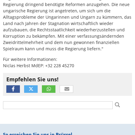
Regierung dringend benötigte Reformen anzugehen. Die neue
ungarische Regierung ist angetreten, um sich um die
Alltagsprobleme der Ungarinnen und Ungarn zu kümmern, das
Land nach Jahren der Stagnation wirtschaftlich wieder
aufzubauen, die Rechtsstaatlichkeit wiederherzustellen und
Korruption zu bekämpfen. Mit einer verfassungsändernden
Zweidrittelmehrheit und dem nun gewonnen finanziellen
Spielraum kann und muss die Regierung liefern."
Für weitere Informationen:
Niclas Herbst MdEP: +32 228 45270
Empfehlen Sie uns!
Suchformular
Suche
Fußbereich
So erreichen Sie uns in Brüssel