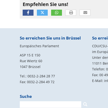
Empfehlen Sie uns!
Fußbereich
So erreichen Sie uns in Brüssel
So errei
Europäisches Parlament
CDU/CSU-G
im Europ
ASP 15 E 150
Unter den
Rue Wiertz 60
11011
Ber
1047 Brüssel
Telefon:
0
Fax:
00 49
Tel.: 0032-2-284 28 77
E-Mail:
in
Fax: 0032-2-284 49 72
Suche
Suchformular
Suche