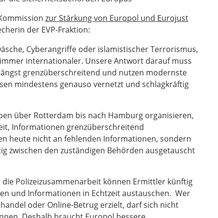
U-Kommission
zur Stärkung von Europol und Eurojust
echerin der EVP-Fraktion:
wäsche, Cyberangriffe oder islamistischer Terrorismus,
immer internationaler. Unsere Antwort darauf muss
en längst grenzüberschreitend und nutzen modernste
en mindestens genauso vernetzt und schlagkräftig
pen über Rotterdam bis nach Hamburg organisieren,
eit, Informationen grenzüberschreitend
en heute nicht an fehlenden Informationen, sondern
eitig zwischen den zuständigen Behörden ausgetauscht
die Polizeizusammenarbeit können Ermittler künftig
en und Informationen in Echtzeit austauschen. Wer
ndel oder Online-Betrug erzielt, darf sich nicht
önnen. Deshalb braucht Europol bessere