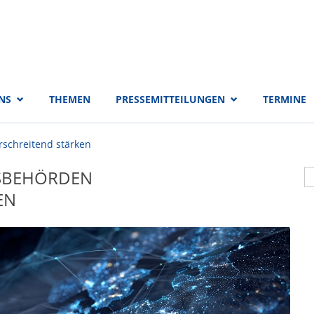
 EVP-Fraktion
NS
THEMEN
PRESSEMITTEILUNGEN
TERMINE
schreitend stärken
S
TSBEHÖRDEN
S
EN