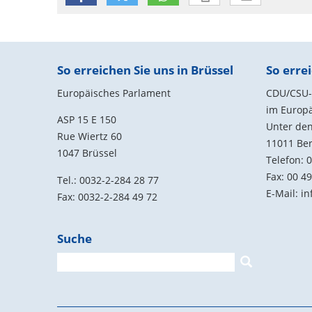
Fußbereich
So erreichen Sie uns in Brüssel
So errei
Europäisches Parlament
CDU/CSU-G
im Europ
ASP 15 E 150
Unter den
Rue Wiertz 60
11011
Ber
1047 Brüssel
Telefon:
0
Fax:
00 49
Tel.: 0032-2-284 28 77
E-Mail:
in
Fax: 0032-2-284 49 72
Suche
Suchformular
Suche